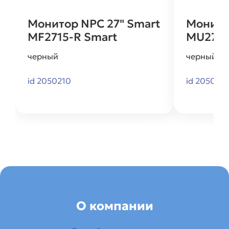
Монитор NPC 27" Smart
Монито
MF2715-R Smart
MU2715
черный
черный
id 2050210
id 205022
О компании