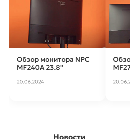
Обзор монитора NPC
Обзор 
MF240A 23.8"
MF270G
20.06.2024
20.06.202
Новости